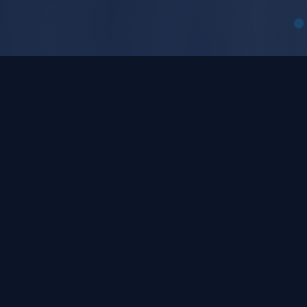
平台核心能力
自研智知一体化AI平台，适配私有化、安全离
线、高度定制场景