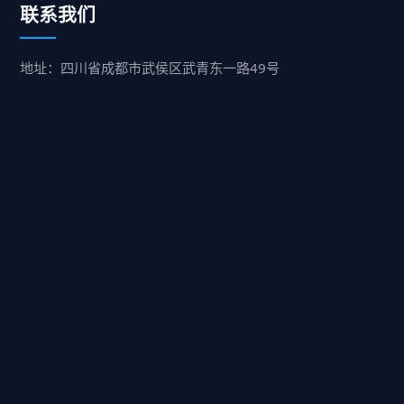
联系我们
地址：四川省成都市武侯区武青东一路49号
业务：15208492549
服务：15680379752
售后：15208492549
快速咨询